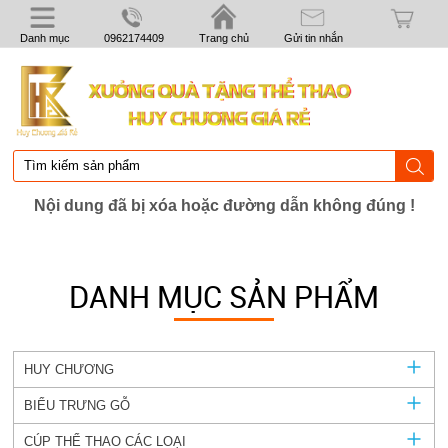
Danh mục
0962174409
Trang chủ
Gửi tin nhắn
Nội dung đã bị xóa hoặc đường dẫn không đúng !
DANH MỤC SẢN PHẨM
HUY CHƯƠNG
BIỂU TRƯNG GỖ
CÚP THỂ THAO CÁC LOẠI