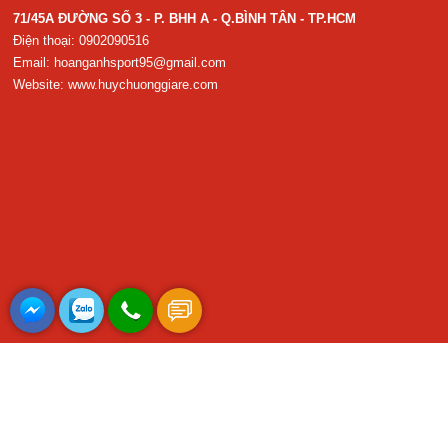
71/45A ĐƯỜNG SỐ 3 - P. BHH A - Q.BÌNH TÂN - TP.HCM
Điện thoại: 0902090516
Email:
hoanganhsport95@gmail.com
Website:
www.huychuonggiare.com